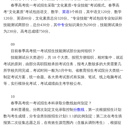
春季高考统一考试招生采取“文化素质+专业技能”考试模式。春季高
考“文化素质”考试包括语文、数学、
英语
3个科目，其中语文120分、数学
120分、英语80分，文化素质总分320分。“专业技能”考试包括专业知识和
技能测试两部分，总分430分，其
中专
业知识满分为200分，技能测试满分
为230分。高考总成绩750分。
09
目前春季高考统一考试招生技能测试部分如何组织？
技能测试分大类进行，共 18 个大类。按照方便组织，相对集中，就近
考试的原则，由部分高职院校承担考试任务，报考人数较多的大类需要几
所学校共同完成，考试时间一般为3月中旬。省教育招生考试院分大类统一
制定考试方案，统一命题。各大类考试形式有实操、笔试、线上电脑考试
等，实行模块化考试，考试成绩由主考学校公布。
10
春季高考统一考试招生本科录取分数线如何划定？
本科普通批。分两次划定文化录取控制
分数线
，第一次根据招生计划
数与考生成绩，分专业类别按招生计划1:1.1的比例划定；第二次在考生填
报第二次征集志愿之后，在有效生源范围内（含服从调剂考生），根据征