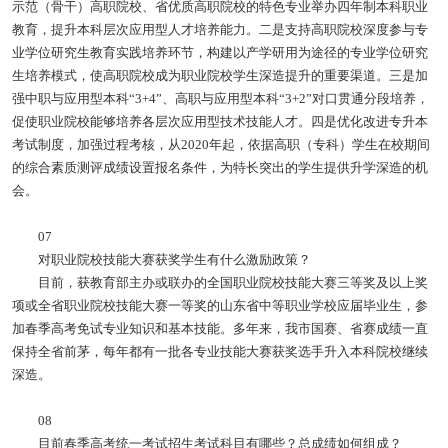
示范（骨干）高职院校、省优质高职院校的特色专业举办四年制本科职业
教育，提升本科层次应用型人才培养能力。二是支持高职院校深度参与专
业学位研究生教育实践培养环节，构建以产学研用为途径的专业学位研究
生培养模式，使高职院校成为职业院校学生深造提升的重要渠道。三是加
强中职与应用型本科“3+4”、高职与应用型本科“3+2”对口贯通分段培养，
促使职业院校能够培养各层次应用型技术技能人才。四是优化改进专升本
考试制度，加强过程考核，从2020年起，依据高职（专科）学生在校期间
的综合素质测评成绩设置报名条件，为特长突出的学生提供升学深造的机
会。
07
对职业院校技能大赛获奖学生有什么激励政策？
目前，获教育部主办或联办的全国职业院校技能大赛三等奖及以上奖
项或全省职业院校技能大赛一等奖的山东省中等职业学校应届毕业生，参
加春季高考免试专业知识和基本技能。多年来，我市国赛、省赛成绩一直
保持全省前茅，每年都有一批各专业技能大赛获奖选手升入本科院校继续
深造。
08
目前春季高考统一考试招生考试科目有哪些？总成绩如何组成？