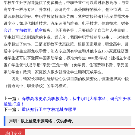
学校学生升学深造提供了更多机会，中职毕业生可以通过职教高考，与普
高学生一样考专科、升本科、读研究生，享受同样的就业、创业待遇。二
是读职教就业好。中职学校坚持市场导向，紧密对接经济社会发展需求开
设专业，如现代制造技术、汽车运用与维修、电子技术、信息技术、财务
会计
、
学前教育
、
航空
服务、电子商务等，只要确定了自己的人生目标，
学生就可以选到满意的专业。近几年，我国中职学校的毕业生，一次性就
业率超过了98%。三是读职教享优惠政策。根据国家规定，职业高中、普
通中专学生全部免收学费，涉农专业所有学生和其他专业15%家庭经济困
难学生还可以享受两年国家助学金，标准为每生1000元/学期；建档立卡贫
困户学生凭“扶贫手册”享受“三免一助”（免学费、住宿费和书费，享受国
家助学金）政策，家庭投入很少就能让学生顺利完成学业。
因此，请家长和学生能够理性认识目前的政策变化，慎重选择高中段
（普通高中、职业学校）的学习模式。
上一篇：
春季高考更名为职教高考，从中职到大学本科、研究生升学
通道打通！
下一篇：
重庆知行卫生学校地址在哪里
声明：
以上信息来源网络，仅供参考。
热门专业