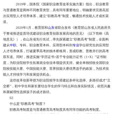
2019年，国务院《国家职业教育改革实施方案》指出，职业教育
与普通教育是两种不同教育类型，具有同等重要地位，明确要求完善高层
次应用型人才培养体系，建立“职教高考”制度，畅通技术技能人才成长渠
道。
2020年1月，教育部和
山东
省联合发布《教育部山东省人民政府关
于整省推进提质培优建设职业教育创新发展高地的意见》（以下简称《高
地意见》），在山东省先行先试，率先探索建立“职教高考”制度，全面构
建从
中职
、专科、职业教育本科、应用型本科到
专业
学位研究生的应用型
人才培养体系，打破夏季高考的独木桥格局，形成职教、普教并行的高考
双车道。同时，推进实施“学历证书+若干专业能力证书（1+X）”证书制
度，为职业院校学生拓展就业创业本领提供支持。健全单独招收全国职业
院校技能大赛、中国技能大赛、世界技能大赛优秀选手的政策，为技术技
能人才持续学习和发展提供机会。
这些改革创新举措为职业院校学生搭建起多样化选择、多路径成才“立
交桥”，初中学生和家长要结合学生的学习特点和自身实际情况，依照兴趣
和禀赋理性选择孩子的成才路径。
02
什么是“职教高考”制度？
职教高考制度是与普通教育高考制度具有同等功能的高考制度。